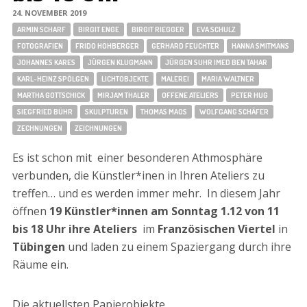
24. NOVEMBER 2019
ARMIN SCHARF
BIRGIT ENGE
BIRGIT RIEGGER
EVA SCHULZ
FOTOGRAFIEN
FRIDO HOHBERGER
GERHARD FEUCHTER
HANNA SMITMANS
JOHANNES KARES
JÜRGEN KLUGMANN
JÜRGEN SUHR IMED BEN TAHAR
KARL-HEINZ SPÖLGEN
LICHTOBJEKTE
MALEREI
MARIA WALTNER
MARTHA GOTTSCHICK
MIRJAM THALER
OFFENE ATELIERS
PETER HUG
SIEGFRIED BÜHR
SKULPTUREN
THOMAS MAOS
WOLFGANG SCHÄFER
ZECHNUNGEN
ZEICHNUNGEN
Es ist schon mit einer besonderen Athmosphäre
verbunden, die Künstler*inen in Ihren Ateliers zu
treffen… und es werden immer mehr. In diesem Jahr
öffnen
19 Künstler*innen
am Sonntag 1.12 von 11
bis 18 Uhr ihre Ateliers
im
Französischen Viertel
in
Tübingen
und laden zu einem Spaziergang durch ihre
Räume ein.
Die aktuellsten Papierobjekte,