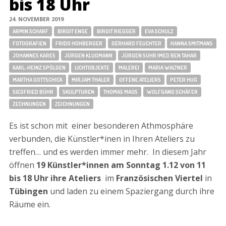
bis 18 Uhr
24. NOVEMBER 2019
ARMIN SCHARF
BIRGIT ENGE
BIRGIT RIEGGER
EVA SCHULZ
FOTOGRAFIEN
FRIDO HOHBERGER
GERHARD FEUCHTER
HANNA SMITMANS
JOHANNES KARES
JÜRGEN KLUGMANN
JÜRGEN SUHR IMED BEN TAHAR
KARL-HEINZ SPÖLGEN
LICHTOBJEKTE
MALEREI
MARIA WALTNER
MARTHA GOTTSCHICK
MIRJAM THALER
OFFENE ATELIERS
PETER HUG
SIEGFRIED BÜHR
SKULPTUREN
THOMAS MAOS
WOLFGANG SCHÄFER
ZECHNUNGEN
ZEICHNUNGEN
Es ist schon mit einer besonderen Athmosphäre
verbunden, die Künstler*inen in Ihren Ateliers zu
treffen… und es werden immer mehr. In diesem Jahr
öffnen
19 Künstler*innen
am Sonntag 1.12 von 11
bis 18 Uhr ihre Ateliers
im
Französischen Viertel
in
Tübingen
und laden zu einem Spaziergang durch ihre
Räume ein.