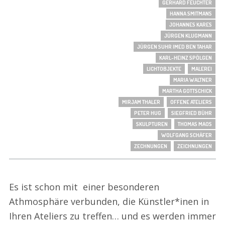
GERHARD FEUCHTER
HANNA SMITMANS
JOHANNES KARES
JÜRGEN KLUGMANN
JÜRGEN SUHR IMED BEN TAHAR
KARL-HEINZ SPÖLGEN
LICHTOBJEKTE
MALEREI
MARIA WALTNER
MARTHA GOTTSCHICK
MIRJAM THALER
OFFENE ATELIERS
PETER HUG
SIEGFRIED BÜHR
SKULPTUREN
THOMAS MAOS
WOLFGANG SCHÄFER
ZECHNUNGEN
ZEICHNUNGEN
Es ist schon mit einer besonderen
Athmosphäre verbunden, die Künstler*inen in
Ihren Ateliers zu treffen… und es werden immer