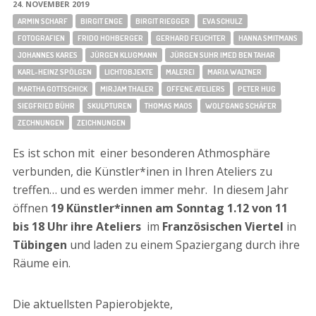
24. NOVEMBER 2019
ARMIN SCHARF
BIRGIT ENGE
BIRGIT RIEGGER
EVA SCHULZ
FOTOGRAFIEN
FRIDO HOHBERGER
GERHARD FEUCHTER
HANNA SMITMANS
JOHANNES KARES
JÜRGEN KLUGMANN
JÜRGEN SUHR IMED BEN TAHAR
KARL-HEINZ SPÖLGEN
LICHTOBJEKTE
MALEREI
MARIA WALTNER
MARTHA GOTTSCHICK
MIRJAM THALER
OFFENE ATELIERS
PETER HUG
SIEGFRIED BÜHR
SKULPTUREN
THOMAS MAOS
WOLFGANG SCHÄFER
ZECHNUNGEN
ZEICHNUNGEN
Es ist schon mit einer besonderen Athmosphäre
verbunden, die Künstler*inen in Ihren Ateliers zu
treffen… und es werden immer mehr. In diesem Jahr
öffnen
19 Künstler*innen
am Sonntag 1.12 von 11
bis 18 Uhr ihre Ateliers
im
Französischen Viertel
in
Tübingen
und laden zu einem Spaziergang durch ihre
Räume ein.
Die aktuellsten Papierobjekte,