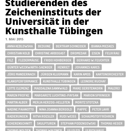
Studierenden des
Zeicheninstituts der
Universität in der
Kunsthalle Tübingen
1. MAI 2015
ANNA KEBLOWSKA
BEDUINE
BERTRAM SCHNEIDER
BIANKA MIESKES
CHRISTIAN KOLB
CHRISTINE ARBOGAST
DROMEDAR
EISEN
FELIX RAU
FILZ
FLEDERMÄUSE
FRIDO HOHBERGER
GERHARD W. FEUCHTER
GÜNTER WECKWARTH-SAENGER
HENRIET
JOHANNES KARES
JÖRG MANDERNACH
JÜRGEN KLUGMANN
KARIN AMOS
KARTONORCHESTER
KLANGPERFORMANCE
KUNSTHALLE TÜBINGEN
LEONORE RUCHAY
LOTTE CLEMENZ
MAGDALENA SANNWALD
MAIKE GERSTENKORN
MALEREI
MAREN PROFKE
MARGARETE LUCHTING-PAYSAN
MARION SPRINGER
MARTIN ALBER
MERJA HERZOG-HELLSTEN
MORITZ STOTZKA
NADINE PAIANOTTO
NINA JOANNA BERGOLD
PAPPE
PETER LAHR
RADIERUNGEN
RITVA ROESLER
RUDI WEISS
SCHAUMSTOFFRÖHREN
SCHERENSCHNITT
SKULPTUREN
STEPHAN PODENGOWSKI
THOMAS HEGER
THOMAS NOLDEN
THOMAS WALDNER
ULI GLEIS
ULRICH HAUG