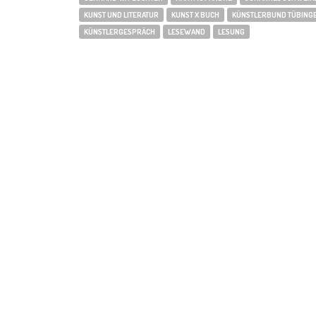
KUNST UND LITERATUR
KUNST X BUCH
KÜNSTLERBUND TÜBING
KÜNSTLERGESPRÄCH
LESEWAND
LESUNG