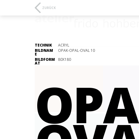
ZURÜCK
TECHNIK
ACRYL
BILDNAM
OPAK-OPAL-OVAL 10
E
BILDFORM
80X180
AT
OPA