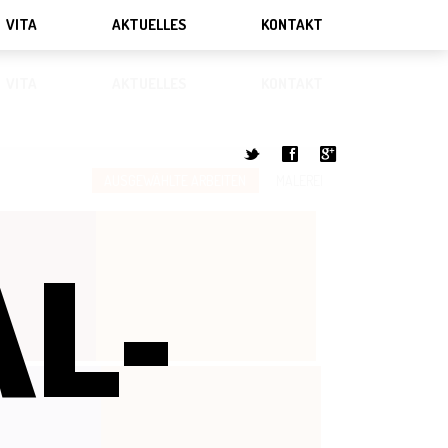
VITA
AKTUELLES
KONTAKT
VITA
AKTUELLES
KONTAKT
t
f
g
AUSGEWÄHLTE ARBEITEN
MALEREI
L-