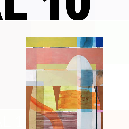
L 10
L 1