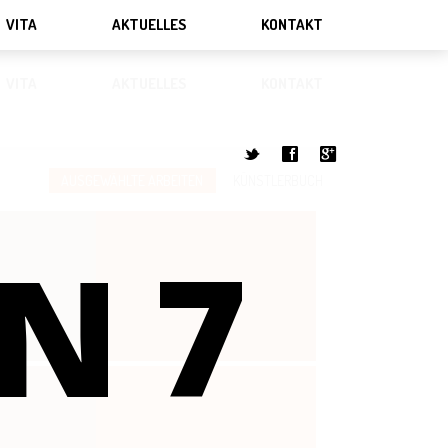
VITA
AKTUELLES
KONTAKT
VITA
AKTUELLES
KONTAKT
t
f
g
AUSGEWÄHLTE ARBEITEN
KÜNSTLERBUCH
N 7