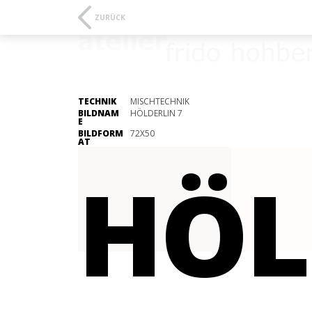
ZURÜCK
TECHNIK
MISCHTECHNIK
BILDNAM
HÖLDERLIN 7
E
BILDFORM
72X50
AT
HÖL